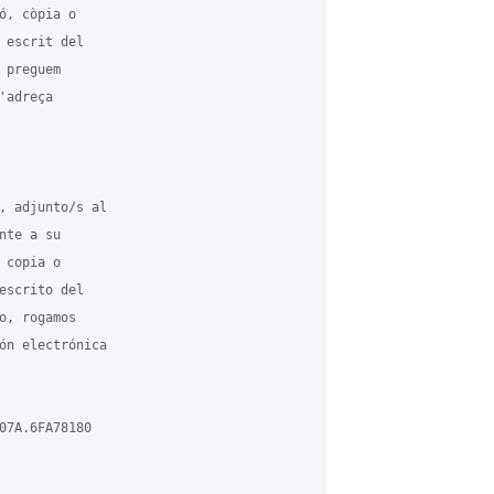
, còpia o

 escrit del

preguem

adreça

, adjunto/s al

te a su

copia o

escrito del

, rogamos

ón electrónica

07A.6FA78180
