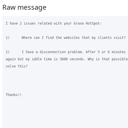
Raw message
I have 2 issues related with your Grase HotSpot:

1)      Where can I find the websites that my clients visit?

2)      I have a disconnection problem. After 5 or 6 minutes 
again but my iddle time is 3600 seconds. Why is that possible
solve this?

Thanks!!
