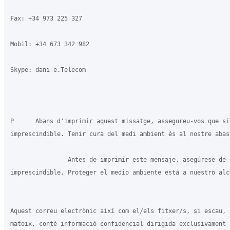
Fax: +34 973 225 327

Mobil: +34 673 342 982

Skype: dani-e.Telecom

P      Abans d'imprimir aquest missatge, assegureu-vos que sig
imprescindible. Tenir cura del medi ambient és al nostre abast
                Antes de imprimir este mensaje, asegúrese de q
imprescindible. Proteger el medio ambiente está a nuestro alca
Aquest correu electrònic així com el/els fitxer/s, si escau, 
mateix, conté informació confidencial dirigida exclusivament a