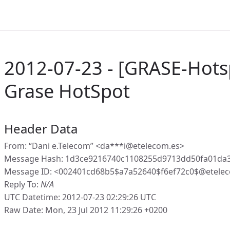
2012-07-23 - [GRASE-Hots
Grase HotSpot
Header Data
From: “Dani e.Telecom” <da***i@etelecom.es>
Message Hash: 1d3ce9216740c1108255d9713dd50fa01da
Message ID: <002401cd68b5$a7a52640$f6ef72c0$@etele
Reply To:
N/A
UTC Datetime: 2012-07-23 02:29:26 UTC
Raw Date: Mon, 23 Jul 2012 11:29:26 +0200