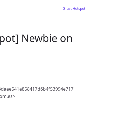
GraseHotspot
pot] Newbie on
3daee541e858417d6b4f53994e717
com.es>