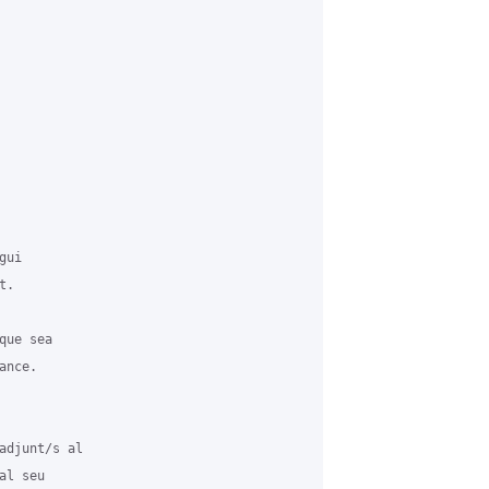
ui

.

ue sea

nce.

adjunt/s al

l seu
