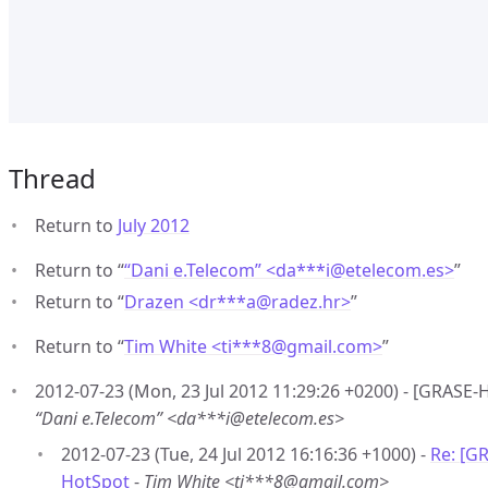
Thread
Return to
July 2012
Return to “
“Dani e.Telecom” <da***i
@
etelecom.es>
”
Return to “
Drazen <dr***a
@
radez.hr>
”
Return to “
Tim White <ti***8
@
gmail.com>
”
2012-07-23 (Mon, 23 Jul 2012 11:29:26 +0200) - [GRASE
“Dani e.Telecom” <da***i@etelecom.es>
2012-07-23 (Tue, 24 Jul 2012 16:16:36 +1000) -
Re: [G
HotSpot
-
Tim White <ti***8@gmail.com>