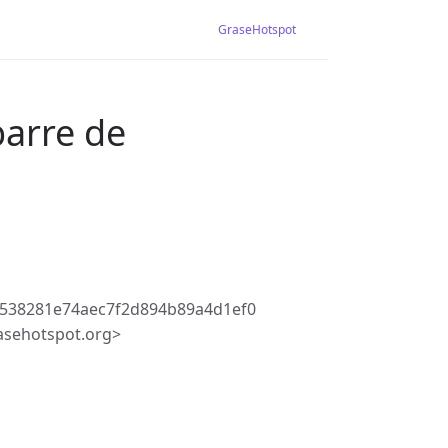
GraseHotspot
barre de
538281e74aec7f2d894b89a4d1ef0
asehotspot.org>