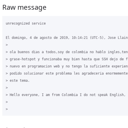
Raw message
unrecognized service

El domingo, 4 de agosto de 2019, 10:14:21 (UTC-5), Jose Llain 
>

> ola buenos dias a todos,soy de colombia no hablo ingles,ten
> grase-hotspot y funcionaba muy bien hasta que SSH dejo de f
> nuevo en programacion web y no tengo la suficiente experien
> podido solucionar este problema les agradeceria enormemente
> este tema.

>

> Hello everyone, I am from Colombia I do not speak English, 
>
