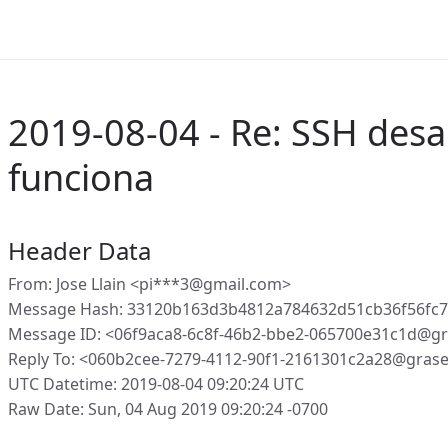
2019-08-04 - Re: SSH desa
funciona
Header Data
From: Jose Llain <pi***3@gmail.com>
Message Hash: 33120b163d3b4812a784632d51cb36f56fc
Message ID: <06f9aca8-6c8f-46b2-bbe2-065700e31c1d@gr
Reply To: <060b2cee-7279-4112-90f1-2161301c2a28@gras
UTC Datetime: 2019-08-04 09:20:24 UTC
Raw Date: Sun, 04 Aug 2019 09:20:24 -0700