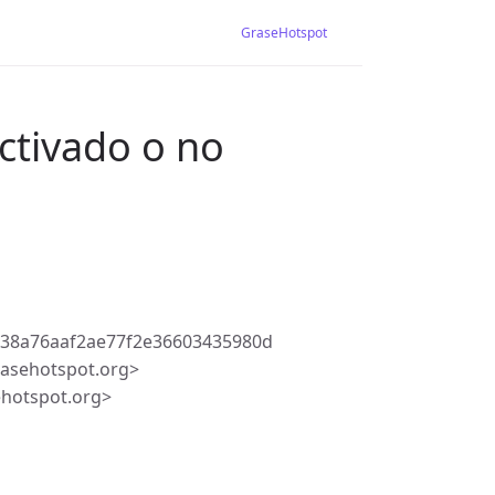
GraseHotspot
ctivado o no
738a76aaf2ae77f2e36603435980d
asehotspot.org>
ehotspot.org>