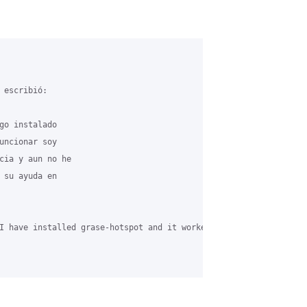
escribió:

go instalado 

uncionar soy 

cia y aun no he 

 su ayuda en 

I have installed grase-hotspot and it worked very well until SSH