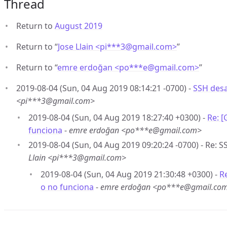
Thread
Return to
August 2019
Return to “
Jose Llain <pi***3
@
gmail.com>
”
Return to “
emre erdoğan <po***e
@
gmail.com>
”
2019-08-04 (Sun, 04 Aug 2019 08:14:21 -0700) -
SSH desa
<pi***3@gmail.com>
2019-08-04 (Sun, 04 Aug 2019 18:27:40 +0300) -
Re: 
funciona
-
emre erdoğan <po***e@gmail.com>
2019-08-04 (Sun, 04 Aug 2019 09:20:24 -0700) - Re: 
Llain <pi***3@gmail.com>
2019-08-04 (Sun, 04 Aug 2019 21:30:48 +0300) -
R
o no funciona
-
emre erdoğan <po***e@gmail.co