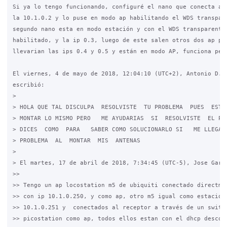
Si ya lo tengo funcionando, configuré el nano que conecta al 
la 10.1.0.2 y lo puse en modo ap habilitando el WDS transpare
segundo nano esta en modo estación y con el WDS transparente 
habilitado, y la ip 0.3, luego de este salen otros dos ap pic
llevarian las ips 0.4 y 0.5 y están en modo AP, funciona perf
El viernes, 4 de mayo de 2018, 12:04:10 (UTC+2), Antonio D. E
escribió:

>

> HOLA QUE TAL DISCULPA  RESOLVISTE  TU PROBLEMA  PUES  ESTOY
> MONTAR LO MISMO PERO   ME AYUDARIAS  SI  RESOLVISTE  EL PRO
> DICES  COMO  PARA   SABER COMO SOLUCIONARLO SI   ME LLEGA A
> PROBLEMA  AL  MONTAR  MIS  ANTENAS

>

> El martes, 17 de abril de 2018, 7:34:45 (UTC-5), Jose Garci
>>

>> Tengo un ap locostation m5 de ubiquiti conectado directman
>> con ip 10.1.0.250, y como ap, otro m5 igual como estación 
>> 10.1.0.251 y  conectados al receptor a través de un switch
>> picostation como ap, todos ellos estan con el dhcp descone