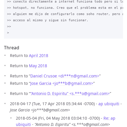
>> conecto directamente a internet funciona todo pero si lo p
>> hotspot, no funciona. Creo que el problema esta en el prim
>> alguien me dijo de configurarlo como soho router, pero al 
>> acceso al mismo y sigue sin funcionar.

>>

Thread
Return to
April 2018
Return to
May 2018
Return to “
Daniel Crusoe <di***n
@
gmail.com>
”
Return to “
Jose Garcia <jo***b
@
gmail.com>
”
Return to “
“Antonio D. Espiritu” <s.***o
@
gmail.com>
”
2018-04-17 (Tue, 17 Apr 2018 05:34:44 -0700) -
ap ubiquiti
-
Jose Garcia <jo***b@gmail.com>
2018-05-04 (Fri, 04 May 2018 03:04:10 -0700) -
Re: ap
ubiquiti
-
“Antonio D. Espiritu” <s.***o@gmail.com>