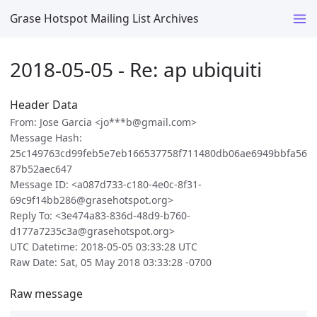
Grase Hotspot Mailing List Archives
2018-05-05 - Re: ap ubiquiti
Header Data
From: Jose Garcia <jo***b@gmail.com>
Message Hash:
25c149763cd99feb5e7eb166537758f711480db06ae6949bbfa56
87b52aec647
Message ID: <a087d733-c180-4e0c-8f31-
69c9f14bb286@grasehotspot.org>
Reply To: <3e474a83-836d-48d9-b760-
d177a7235c3a@grasehotspot.org>
UTC Datetime: 2018-05-05 03:33:28 UTC
Raw Date: Sat, 05 May 2018 03:33:28 -0700
Raw message