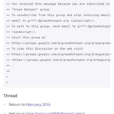
>> You received this message because you are subscribed to th
>> "Grase Hotspot" group.

>> To unsubscribe from this group and stop receiving emails f
>> email to gr***.@grasehotspot.org <javascript:>.

>> To post to this group, send email to gr***.@grasehotspot.o
>> <javascript:>.

>> Visit this group at 

>> https://groups.google.com/a/grasehotspot.org/group/grase-h
>> To view this discussion on the web visit 

>> https://groups.google.com/a/grasehotspot.org/d/msgid/gras
>> <https://groups.google.com/a/grasehotspot.org/d/msgid/gra
>> .

>>

>

Thread
Return to
February 2016
Return to “
Jose Garcia <jo***b
@
gmail.com>
”