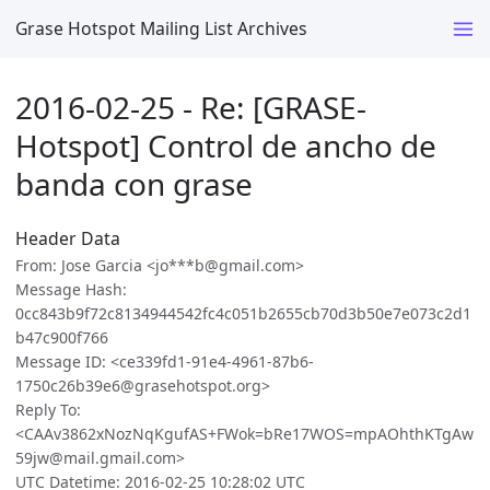
Grase Hotspot Mailing List Archives
2016-02-25 - Re: [GRASE-
Hotspot] Control de ancho de
banda con grase
Header Data
From: Jose Garcia <jo***b@gmail.com>
Message Hash:
0cc843b9f72c8134944542fc4c051b2655cb70d3b50e7e073c2d1
b47c900f766
Message ID: <ce339fd1-91e4-4961-87b6-
1750c26b39e6@grasehotspot.org>
Reply To:
<CAAv3862xNozNqKgufAS+FWok=bRe17WOS=mpAOhthKTgAw
59jw@mail.gmail.com>
UTC Datetime: 2016-02-25 10:28:02 UTC