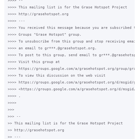
>>>> -- 

>>>> This mailing list is for the Grase Hotspot Project 

>>>> http://grasehotspot.org

>>>> --- 

>>>> You received this message because you are subscribed to 
>>>> Groups "Grase Hotspot" group.

>>>> To unsubscribe from this group and stop receiving emails
>>>> an email to gr***.@grasehotspot.org.

>>>> To post to this group, send email to gr***.@grasehotspot
>>>> Visit this group at 

>>>> https://groups.google.com/a/grasehotspot.org/group/grase
>>>> To view this discussion on the web visit 

>>>> https://groups.google.com/a/grasehotspot.org/d/msgid/gr
>>>> <https://groups.google.com/a/grasehotspot.org/d/msgid/g
>>>> .

>>>>

>>>

>>> -- 

>> This mailing list is for the Grase Hotspot Project 

>> http://grasehotspot.org

>> --- 
