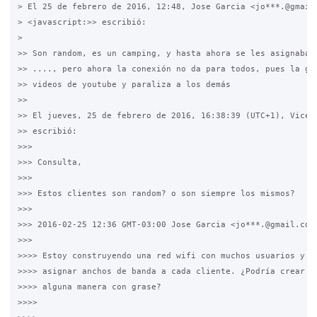
> El 25 de febrero de 2016, 12:48, Jose Garcia <jo***.@gmail.
> <javascript:>> escribió:

>

>> Son random, es un camping, y hasta ahora se les asignaba u
>> ...., pero ahora la conexión no da para todos, pues la gen
>> videos de youtube y paraliza a los demás

>>

>> El jueves, 25 de febrero de 2016, 16:38:39 (UTC+1), Vicent
>> escribió:

>>>

>>> Consulta,

>>>

>>> Estos clientes son random? o son siempre los mismos?

>>>

>>> 2016-02-25 12:36 GMT-03:00 Jose Garcia <jo***.@gmail.com>
>>>

>>>> Estoy construyendo una red wifi con muchos usuarios y qu
>>>> asignar anchos de banda a cada cliente. ¿Podría crear pe
>>>> alguna manera con grase?

>>>>
