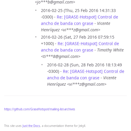
<jo***b@gmail.com>
2016-02-25 (Thu, 25 Feb 2016 14:31:33
-0300) -
Re: [GRASE-Hotspot] Control de
ancho de banda con grase
-
Vicente
Henríquez <vi***z@gmail.com>
2016-02-26 (Sat, 27 Feb 2016 07:59:15
+1000) -
Re: [GRASE-Hotspot] Control de
ancho de banda con grase
-
Timothy White
<ti***8@gmail.com>
2016-02-28 (Sun, 28 Feb 2016 18:13:49
-0300) -
Re: [GRASE-Hotspot] Control de
ancho de banda con grase
-
Vicente
Henríquez <vi***z@gmail.com>
https://github.com/GraseHotspot/mailing-list-archives
This site uses
Just the Docs
, a documentation theme for Jekyll.